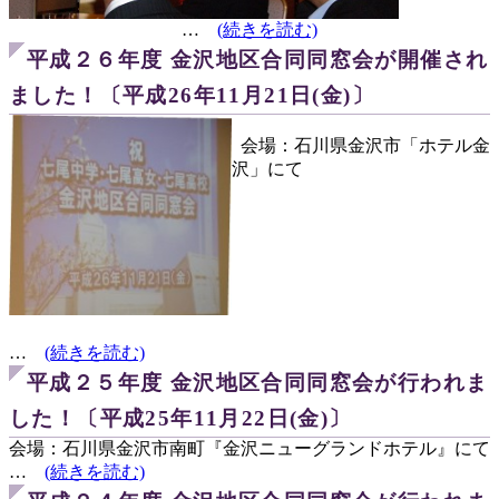
…
(続きを読む)
平成２６年度 金沢地区合同同窓会が開催され
ました！〔平成26年11月21日(金)〕
会場：石川県金沢市「ホテル金
沢」にて
…
(続きを読む)
平成２５年度 金沢地区合同同窓会が行われま
した！〔平成25年11月22日(金)〕
会場：石川県金沢市南町『金沢ニューグランドホテル』にて
…
(続きを読む)