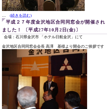
…
(続きを読む)
平成２７年度金沢地区合同同窓会が開催され
ました！ 〔平成27年10月2日(金)〕
会場：石川県金沢市 「ホテル日航金沢」にて
金沢地区合同同窓会会長 高澤 基様より開会のご挨拶です