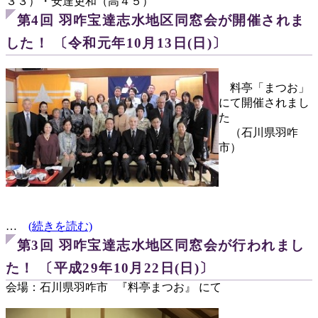
３３）・安達吏和（高４５）
第4回 羽咋宝達志水地区同窓会が開催されま
した！ 〔令和元年10月13日(日)〕
料亭「まつお」
にて開催されまし
た
（石川県羽咋
市）
…
(続きを読む)
第3回 羽咋宝達志水地区同窓会が行われまし
た！ 〔平成29年10月22日(日)〕
会場：石川県羽咋市 『料亭まつお』 にて