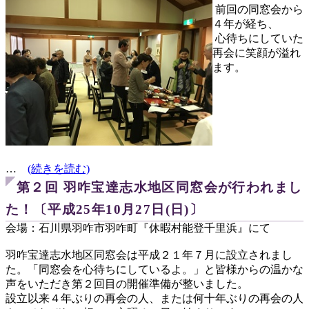
前回の同窓会から
４年が経ち、
心待ちにしていた
再会に笑顔が溢れ
ます。
…
(続きを読む)
第２回 羽咋宝達志水地区同窓会が行われまし
た！〔平成25年10月27日(日)〕
会場：石川県羽咋市羽咋町『休暇村能登千里浜』にて
羽咋宝達志水地区同窓会は平成２１年７月に設立されまし
た。「同窓会を心待ちにしているよ。」と皆様からの温かな
声をいただき第２回目の開催準備が整いました。
設立以来４年ぶりの再会の人、または何十年ぶりの再会の人