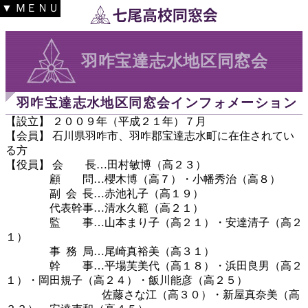
▼ ＭＥＮＵ
羽咋宝達志水地区同窓会
羽咋宝達志水地区同窓会インフォメーション
【設立】 ２００９年（平成２１年）７月
【会員】 石川県羽咋市、羽咋郡宝達志水町に在住されてい
る方
【役員】 会 長…田村敏博（高２３）
顧 問…櫻木博（高７）・小幡秀治（高８）
副 会 長…赤池礼子（高１９）
代表幹事…清水久範（高２１）
監 事…山本まり子（高２１）・安達清子（高２
１）
事 務 局…尾崎真裕美（高３１）
幹 事…平場芙美代（高１８）・浜田良男（高２
１）・岡田規子（高２４）・飯川能彦（高２５）
佐藤さな江（高３０）・新屋真奈美（高