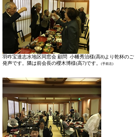
羽咋宝達志水地区同窓会 顧問 小幡秀治様(高8)より乾杯のご
発声です。隣は前会長の櫻木博様(高7)です。
(手前左)