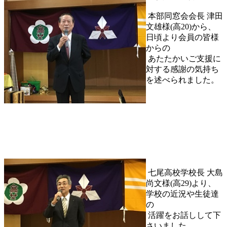
本部同窓会会長 津田
文雄様(高20)から、
日頃より会員の皆様
からの
あたたかいご支援に
対する感謝の気持ち
を述べられました。
七尾高校学校長 大島
尚文様(高29)より、
学校の近況や生徒達
の
活躍をお話しして下
さいました。。