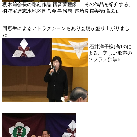
櫻木前会長の彫刻作品 観音菩薩像 その作品を紹介する、
羽咋宝達志水地区同窓会 事務局 尾崎真裕美様(高31)。
同窓生によるアトラクションもあり会場が盛り上がりまし
た。
石井洋子様(高13)に
よる、美しい歌声の
ソプラノ独唱♪