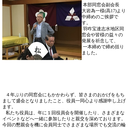
本部同窓会副会長
大岩為一様(高17)より
中締めのご挨拶で
す。
羽咋宝達志水地区同
窓会や皆様の益々の
発展を祈念して、
一本締めで締め括り
ました。
４年ぶりの同窓会にもかかわらず、皆さまのおかげをもち
まして盛会となりましたこと、役員一同心より感謝申し上げ
ます。
私たち役員は、年に１回役員会を開催したり、さまざまな
イベントなどへ一緒に参加したりと親交を深めております。
今回の懇親会を機に会員同士でさまざまな場所でも交流の輪