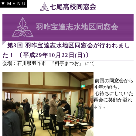
▼ ＭＥＮＵ
羽咋宝達志水地区同窓会
第3回 羽咋宝達志水地区同窓会が行われまし
た！ 〔平成29年10月22日(日)〕
会場：石川県羽咋市 『料亭まつお』 にて
前回の同窓会から
４年が経ち、
心待ちにしていた
再会に笑顔が溢れ
ます。