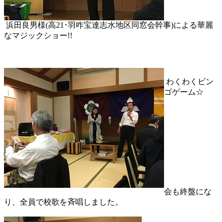
浜田良男様(高21･羽咋宝達志水地区同窓会幹事)による華麗
なマジックショー!!
わくわくビン
ゴゲーム☆
会も終盤にな
り、全員で校歌を斉唱しました。