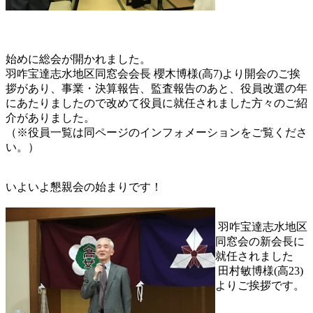
始めに総会が開かれました。
羽咋宝達志水地区同窓会会長 櫻木博様(高7)より開会のご挨
拶があり、事業・決算報告、監査報告のあと、役員改選の年
にあたりましたので改めて役員に就任されました方々のご紹
介がありました。
（※役員一覧は同ページのインフォメーションをご覧くださ
い。）
いよいよ懇親会の始まりです！
羽咋宝達志水地区
同窓会の新会長に
就任されました
田村敏博様(高23)
よりご挨拶です。