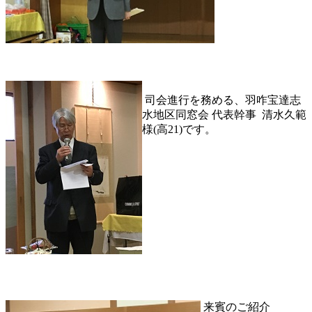
司会進行を務める、羽咋宝達志
水地区同窓会 代表幹事 清水久範
様(高21)です。
来賓のご紹介