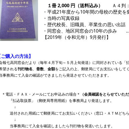
１冊 2,000 円（送料込み）
Ａ４判：ﾓ
・平成21年度から10年間の母校の歴史を
・当時の写真収録
・歴代校長、旧職員、卒業生の思い出話
・同窓会、地区同窓会の10年の歩み …et
【2019年（令和元年）9月発行】
【ご購入の方法】
会報七高同窓会だより（毎年４月下旬～５月上旬発送）に同封されている「
希望される
刊行物名
、
冊数
、
金額
をご記入の上、郵便局にてお支払いをして
当事務局にて入金の確認ができましたら発送させていただきます。
＊電話・ＦＡＸ・メールにてお申込みの場合＊
（会員確認をとらせていただ
『払込取扱票」（郵便局専用用紙）を事務局より発送します。
↓
送付された用紙にて郵便局にてお支払いください（窓口・ＡＴＭどちら
↓
当事務局にて入金を確認しましたら刊行物を発送いたします。