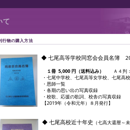
いて
刊行物の購入方法
◆ 七尾高等学校同窓会会員名簿 2
１冊 5,000 円（送料込み）
Ａ４判：ﾓﾉ
・七尾中学校、七尾高等女学校、七尾高校（
・恩師一覧
・各期の思い出の写真収録
・校歌、応援の歌詞、校舎の写真収録
【2019年（令和元年）８月発行】
◆ 七尾高校近十年史
（七高大還暦～