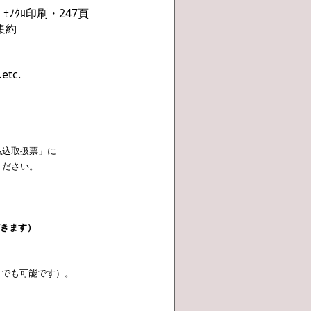
ﾉｸﾛ印刷・247頁
集約
c.
払込取扱票」に
ください。
きます）
でも可能です）。