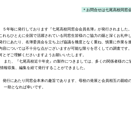
＊お問合せは七尾高校同窓
５年毎に発行しております『七尾高校同窓会会員名簿』が発行されました
これもひとえに全国で活躍されている同窓生皆様のご協力の賜と深くお礼申
発行にあたり、名簿委員会を立ち上げ協議を幾度となく重ね、慎重に作業を
内容については不十分な点がございますが可能な限りを尽くしての調査です
何とぞご理解くださいますようお願いいたします。
また、『七尾高校近十年史』の製作につきましては、多くの関係者様のご
情報収集、編集を経て発行することができました。
発行にあたり同窓会本来の趣旨であります、母校の発展と会員相互の親睦の
一助となれば幸いです。