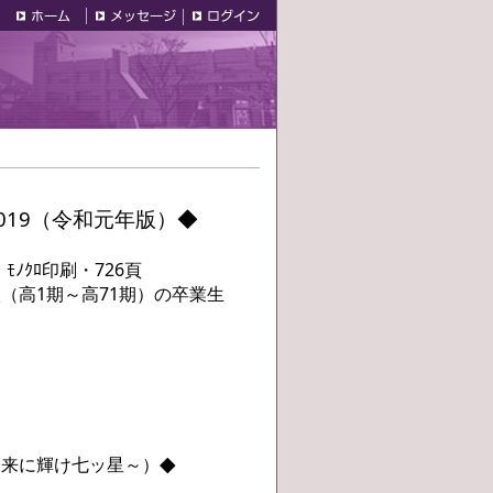
019（令和元年版）◆
ｸﾛ印刷・726頁
高1期～高71期）の卒業生
◆
未来に輝け七ッ星～）