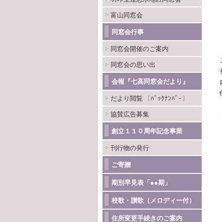
富山同窓会
同窓会行事
同窓会開催のご案内
同窓会の思い出
会報『七高同窓会だより』
だより閲覧 〔ﾊﾞｯｸﾅﾝﾊﾞｰ〕
協賛広告募集
創立１１０周年記念事業
刊行物の発行
ご寄贈
期別早見表「●●期」
校歌・讃歌（メロディー付）
住所変更手続きのご案内