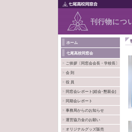
刊行物につ
ホーム
七尾高校同窓会
ご挨拶〔同窓会会長・学校長〕
会 則
役 員
同窓会レポート[総会･懇親会]
同期会レポート
事務局からのお知らせ
運営協力金のお願い
オリジナルグッズ販売