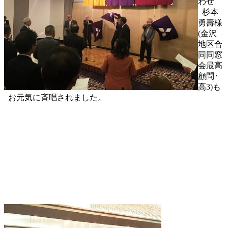
わせ
杉本
勇壽様
(金沢
地区合
同同窓
会最高
顧問･
高3)も
お元気に斉唱されました。