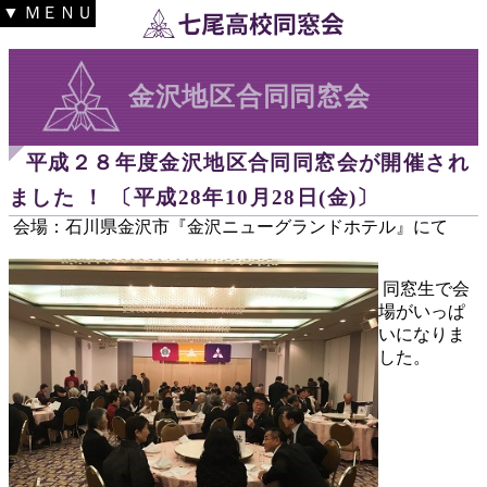
▼ ＭＥＮＵ
金沢地区合同同窓会
平成２８年度金沢地区合同同窓会が開催され
ました ！ 〔平成28年10月28日(金)〕
会場：石川県金沢市『金沢ニューグランドホテル』にて
同窓生で会
場がいっぱ
いになりま
した。