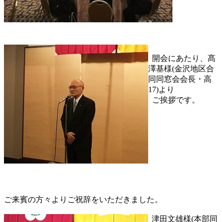
開会にあたり、髙
澤基様(金沢地区合
同同窓会会長・高
17)より
ご挨拶です。
ご来賓の方々よりご祝辞をいただきました。
津田文雄様(本部同