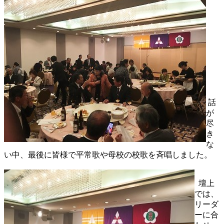
話
が
尽
き
な
い中、最後に皆様で平常歌や母校の校歌を斉唱しました。
壇上
では、
リーダ
ーに合