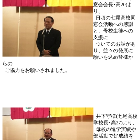
窓会会長･高20)よ
り、
日頃の七尾高校同
窓会活動への感謝
と、母校生徒への
支援に
ついてのお話があ
り、益々の発展に
願いを込め皆様か
らの
ご協力をお願いされました。
井下守様(七尾高校
学校長･高27)より、
母校の進学実績や
部活動で好成績を