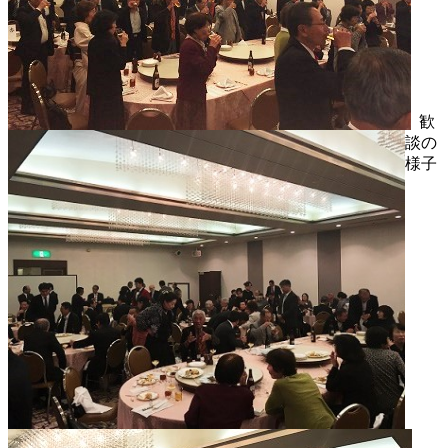
歓
談の
様子