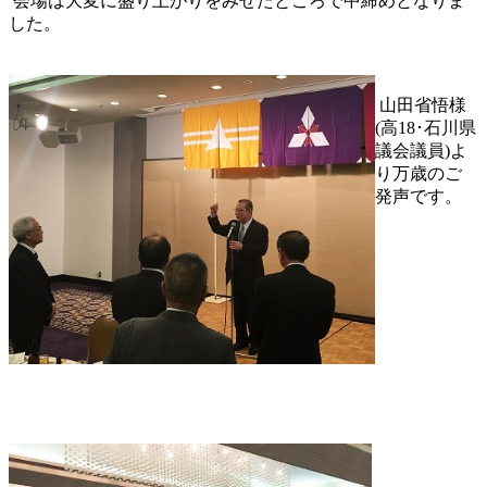
会場は大変に盛り上がりをみせたところで中締めとなりま
した。
山田省悟様
(高18･石川県
議会議員)よ
り万歳のご
発声です。