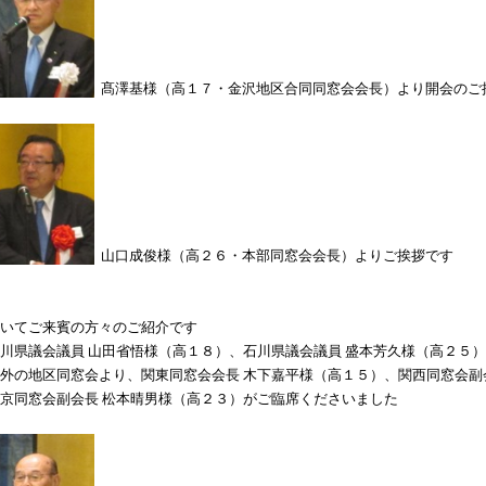
髙澤基様（高１７・金沢地区合同同窓会会長）より開会のご
山口成俊様（高２６・本部同窓会会長）よりご挨拶です
いてご来賓の方々のご紹介です
川県議会議員 山田省悟様（高１８）、石川県議会議員 盛本芳久様（高２５
外の地区同窓会より、関東同窓会会長 木下嘉平様（高１５）、関西同窓会副
京同窓会副会長 松本晴男様（高２３）がご臨席くださいました