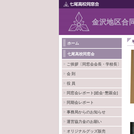
金沢地区合
ホーム
七尾高校同窓会
ご挨拶〔同窓会会長・学校長〕
会 則
役 員
同窓会レポート[総会･懇親会]
同期会レポート
事務局からのお知らせ
運営協力金のお願い
オリジナルグッズ販売