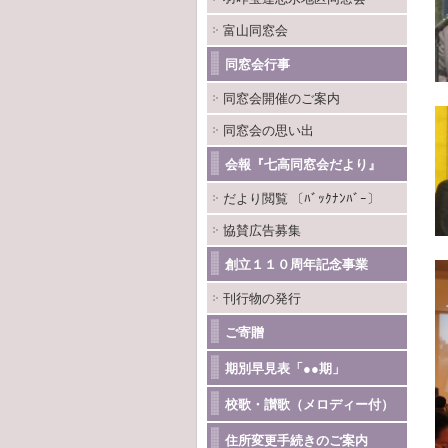
富山同窓会
同窓会行事
同窓会開催のご案内
同窓会の思い出
会報『七高同窓会だより』
だより閲覧 〔ﾊﾞｯｸﾅﾝﾊﾞｰ〕
協賛広告募集
創立１１０周年記念事業
刊行物の発行
ご寄贈
期別早見表「●●期」
校歌・讃歌（メロディー付）
住所変更手続きのご案内