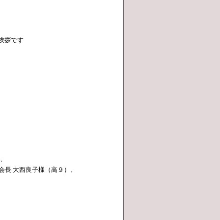
挨拶です
）、
会長 大西良子様（高９）、