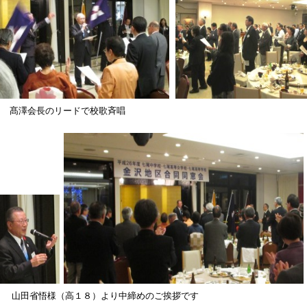
髙澤会長のリードで校歌斉唱
山田省悟様（高１８）より中締めのご挨拶です