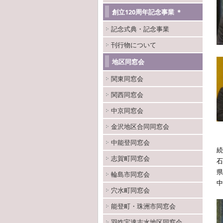
創立120周年記念事業 ＊
記念式典・記念事業
刊行物について
地区同窓会
関東同窓会
関西同窓会
中京同窓会
金沢地区合同同窓会
中能登同窓会
続
志賀町同窓会
石
県
輪島市同窓会
中
穴水町同窓会
能登町・珠洲市同窓会
羽咋宝達志水地区同窓会