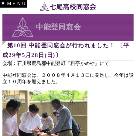
▼ ＭＥＮＵ
中能登同窓会
第10回 中能登同窓会が行われました！ 〔平
成29年5月28日(日)〕
会場：石川県鹿島郡中能登町『料亭かめや』にて
中能登同窓会は、２００８年４月１３日に発足し、今年は設
立１０周年を迎えました。