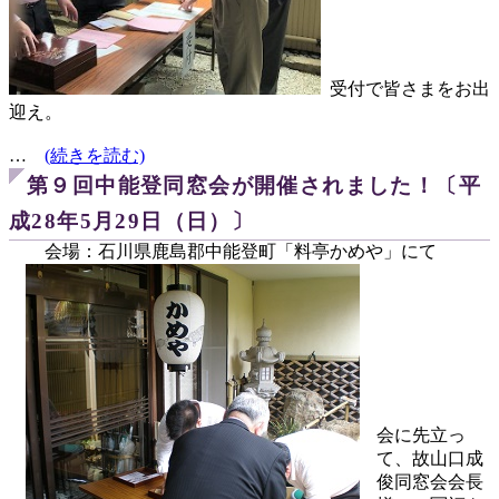
受付で皆さまをお出
迎え。
…
(続きを読む)
第９回中能登同窓会が開催されました！〔平
成28年5月29日（日）〕
会場：石川県鹿島郡中能登町「料亭かめや」にて
会に先立っ
て、故山口成
俊同窓会会長