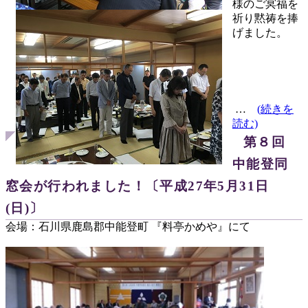
様のご冥福を
祈り黙祷を捧
げました。
…
(続きを
読む)
第８回
中能登同
窓会が行われました！〔平成27年5月31日
(日)〕
会場：石川県鹿島郡中能登町 『料亭かめや』にて