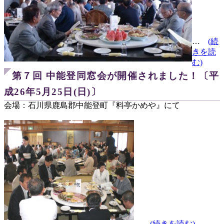
…
(続
きを読
む)
第７回 中能登同窓会が開催されました！〔平
成26年5月25日(日)〕
会場：石川県鹿島郡中能登町『料亭かめや』にて
…
(続きを読む)