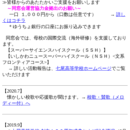
≫皆様からのあたたかいご支援をお願いします
～同窓会運営協力金拠出のお願い～
一口 １,０００円から（口数は任意です） →
詳し
くはコチラ
＊ゆうちょ銀行の口座にお振り込みできます
同窓会では、母校の国際交流（海外研修）を支援しており
ます。
【スーパーサイエンスハイスクール（ＳＳＨ）】
【いしかわニュースーパーハイスクール（ＮＳＨ）<文系
フロンティアコース>】
→ 詳しい活動報告は、
七尾高等学校ホームページ
でご覧
いただけます
【2020.7】
懐かしい校歌や応援歌が聞けます。→
校歌・賛歌（メロ
ディー付）へ
【2019.9】