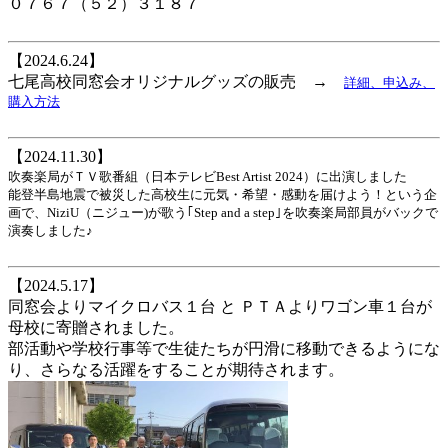
０７６７（５２）３１８７
【2024.6.24】
七尾高校同窓会オリジナルグッズの販売 →
詳細、申込み、
購入方法
【2024.11.30】
吹奏楽局がＴＶ歌番組（日本テレビBest Artist 2024）に出演しました
能登半島地震で被災した高校生に元気・希望・感動を届けよう！という企
画で、
NiziU（ニジュー)が歌う｢Step and a step｣を吹奏楽局部員がバックで
演奏しました♪
【2024.5.17】
同窓会よりマイクロバス１台 と ＰＴＡよりワゴン車１台が
母校に寄贈されました。
部活動や学校行事等で生徒たちが円滑に移動できるようにな
り、さらなる活躍をすることが期待されます。