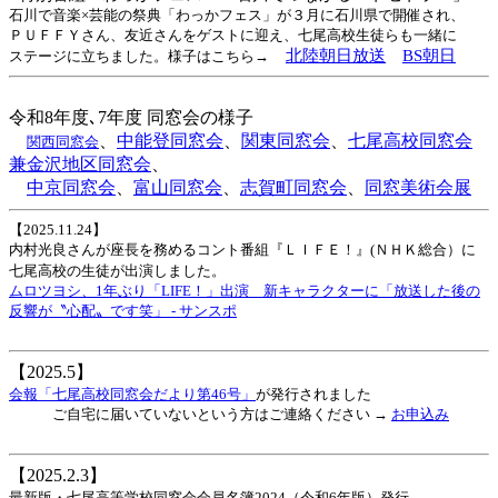
石川で音楽×芸能の祭典「わっかフェス」が
３月に石川県で開催され、
ＰＵＦＦＹさん、友近さんをゲストに迎え、七尾高校生徒らも一緒に
北陸朝日放送
BS
朝日
ステージに立ちました。様子はこちら→
令和8年度､7年度 同窓会の様子
、
中能登同窓会
、
関東同窓会
、
七尾高校同窓会
関西同窓会
兼金沢地区同窓会
、
中京同窓会
、
富山同窓会
、
志賀町同窓会
、
同窓美術会展
【2025.11.24】
内村光良さんが座長を務めるコント番組『ＬＩＦＥ！』(ＮＨＫ総合）に
七尾高校の生徒が出演しました。
ムロツヨシ、1年ぶり「LIFE！」出演 新キャラクターに「放送した後の
反響が〝心配〟です笑」 - サンスポ
【2025.5】
会報「七尾高校同窓会だより第46号」
が発行されました
ご自宅に届いていないという方はご連絡ください →
お申込み
【2025.2.3】
最新版・七尾高等学校同窓会会員名簿2024（令和6年版）発行