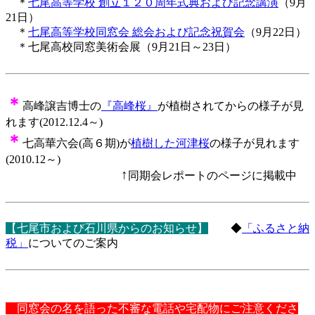
＊
七尾高等学校 創立１２０周年式典および記念講演
（9月
21日）
＊
七尾高等学校同窓会 総会および記念祝賀会
（9月22日）
＊七尾高校同窓美術会展（9月21日～23日）
＊
高峰譲吉博士の
『高峰桜』
が植樹されてからの様子が見
れます(2012.12.4～)
＊
七高華六会(高６期)が
植樹した河津桜
の様子が見れます
(2010.12～)
↑
同期会レポートのページに掲載中
【七尾市および石川県からのお知らせ】
◆
「ふるさと納
税」
についてのご案内
同窓会の名を語った不審な電話や宅配物にご注意くださ