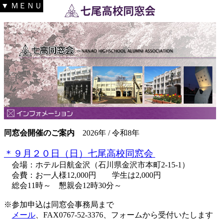
▼ ＭＥＮＵ
同窓会開催のご案内
2026年 / 令和8年
＊９月２０日（日）七尾高校同窓会
会場：ホテル日航金沢（石川県金沢市本町2-15-1）
会費：お一人様12,000円 学生は2,000円
総会11時～ 懇親会12時30分～
※参加申込は同窓会事務局まで
メール
、FAX0767-52-3376、フォームから受付いたします