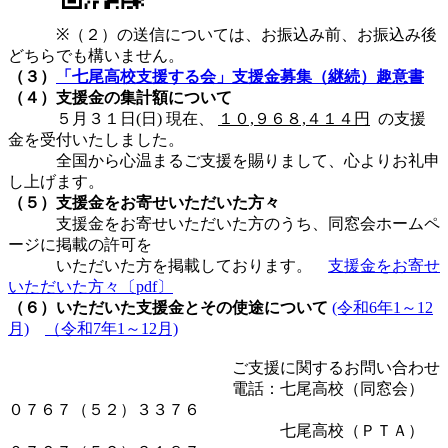
※（２）の送信については、お振込み前、お振込み後
どちらでも構いません。
（３）
「七尾高校支援する会」支援金募集（継続）趣意書
（４）支援金の集計額について
５月３１日(日) 現在、
１０,９６８,４１４円
の支援
金を受付いたしました。
全国から心温まるご支援を賜りまして、心よりお礼申
し上げます。
（５）支援金をお寄せいただいた方々
支援金をお寄せいただいた方のうち、同窓会ホームペ
ージに掲載の許可を
いただいた方を掲載しております。
支援金をお寄せ
いただいた方々〔pdf〕
（６）いただいた支援金とその使途について
(令和6年1～12
月)
（令和7年1～12月)
ご支援に関するお問い合わせ
電話：七尾高校（同窓会）
０７６７（５２）３３７６
七尾高校（ＰＴＡ）