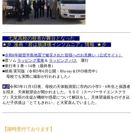
七尾高校の校舎が舞台となった
★彡 漫画『君は放課後インソムニア』情報 ★彡
■
令和6年能登半島地震で被災された皆様へのお見舞い（公式サイト）
■君ソム
ラッピング電車
＆
ラッピング バス
運行
■単行本１巻～14巻（最終巻）
■映画 実写版（令和5年6月公開・Blu-ray＆DVD発売中）
母校でも実際に撮影が行われました♪
★彡
令和5年11月3日夜、母校の天体観測室に市内の小学5・6年生と保護者
を招き、天体観望会が開かれました。ＳＳＣ（スーパーサイエンスクラ
ブ）天文班の生徒が機材や惑星について解説をし、天体望遠鏡をのぞき込
んだ子供達は「とてもきれい」と大変喜んでいました。
【随時受付ております】