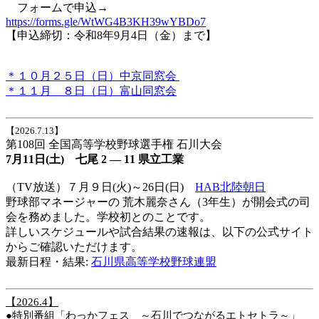
フォームで申込→
https://forms.gle/WtWG4B3KH39wYBDo7
【申込締切：令和8年9月4日（金）まで】
＊１０月２５日（日）中京同窓会
＊１１月 ８日（日）富山同窓会
【2026.7.13】
第108回 全国高等学校野球選手権 石川大会
7月11日(土)
七尾 2 ― 11 県立工業
（TV放送）７月９日(火)～26日(日)
HAB北陸朝日
野球部マネージャーの 荒木麗奈さん（3年生）が開会式の司
会を務めました。学校初とのことです。
詳しいスケジュールや試合結果の速報は、以下の公式サイト
からご確認いただけます。
最新日程・結果:
石川県高等学校野球連盟
【2026.4】
●特別番組「わっかフェス ～石川でつながるエトセトラ～」