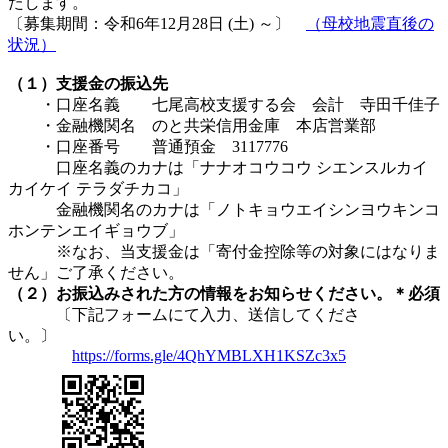
たします。
〔募集期間：令和6年12月28日 (土) ～〕
（母校地震直後の
状況）
（１）支援金の振込先
・口座名義 七尾高校支援する会 会計 寺田千佳子
・金融機関名 のと共栄信用金庫 本店営業部
・口座番号 普通預金 3117776
口座名義のカナは「ナナオコウコウ シエンスルカイ
カイケイ テラダチカコ」
金融機関名のカナは「ノトキョウエイシンヨウキンコ
ホンテンエイギョウブ」
※なお、当支援金は「寄付金控除等の対象にはなりま
せん」ご了承ください。
（２）お振込みされた方の情報をお知らせください。＊必須
〔下記フォームにて入力、送信してくださ
い。〕
https://forms.gle/4QhYMBLXH1KSZc3x5