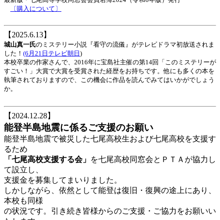
〔購入について〕
【2025.6.13】
城山真一氏
のミステリー小説『看守の流儀』がテレビドラマ初放送されま
した！
(6月21日テレビ朝日
)
本校卒業の作家さんで、2016年に宝島社主催の第14回「このミステリーが
すごい！」大賞で大賞を受賞された経歴をお持ちです。他にも多くの本を
執筆されておりますので、この機会に作品を読んでみてはいかがでしょう
か。
【2024.12.28】
能登半島地震に係るご支援のお願い
能登半島地震で被災した七尾高校生および七尾高校を支援す
るため
「七尾高校支援する会」
を七尾高校同窓会とＰＴＡが協力し
て設立し、
支援金を募集してまいりました。
しかしながら、依然として能登は復旧・復興の途上にあり、
本校も同様
の状況です。引き続き皆様からのご支援・ご協力をお願いい