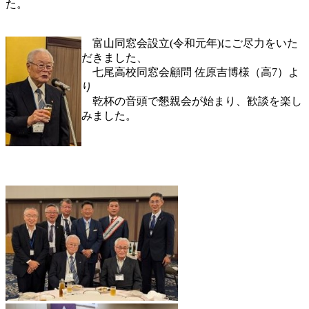
た。
富山同窓会設立(令和元年)にご尽力をいた
だきました、
七尾高校同窓会顧問 佐原吉博様（高7）よ
り
乾杯の音頭で懇親会が始まり、歓談を楽し
みました。