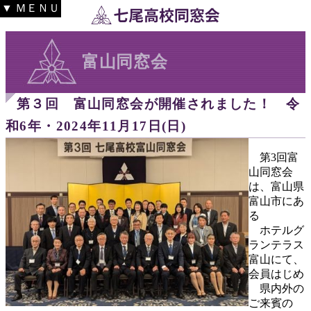
▼ ＭＥＮＵ
富山同窓会
第３回 富山同窓会が開催されました！ 令
和6年・2024年11月17日(日)
第3回富
山同窓会
は、富山県
富山市にあ
る
ホテルグ
ランテラス
富山にて、
会員はじめ
県内外の
ご来賓の