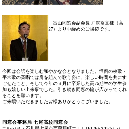
富山同窓会副会長 戸澗裕文様（高
27）より中締めのご挨拶です。
今回は会話を楽しむ和やかな会となりました。恒例の校歌・
平常歌の斉唱では肩を組んで歌う姿に、楽しい時間を共にす
ごせたこと、そして今年の３月に卒業した高76期生の学生参
加も嬉しい出来事でした。引き続き同窓の輪が広がってくれ
ることを願います。
ご来場いただきました皆様ありがとうございました。
同窓会事務局 七尾高校同窓会
〒926-0817 石川県七尾市西藤橋町エ-1-1 TEL/FAX:0767-52-