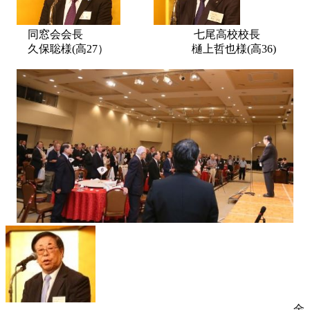
同窓会会長 七尾高校校長
久保聡様(高27） 樋上哲也様(高36)
金