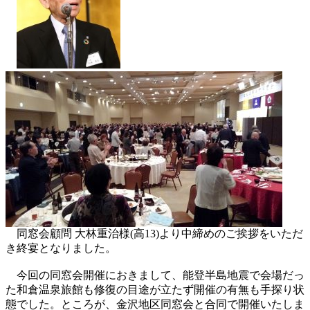
同窓会顧問 大林重治様(高13)より中締めのご挨拶をいただ
き終宴となりました。
今回の同窓会開催におきまして、能登半島地震で会場だっ
た和倉温泉旅館も修復の目途が立たず開催の有無も手探り状
態でした。ところが、金沢地区同窓会と合同で開催いたしま