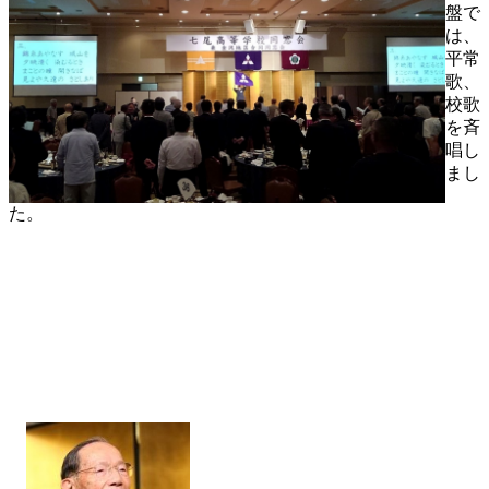
盤で
は、
平常
歌、
校歌
を斉
唱し
まし
た。