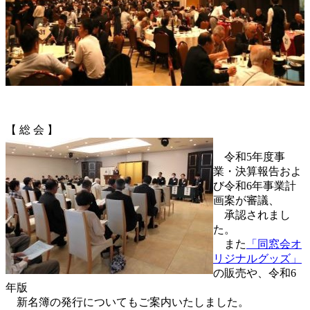
【 総 会 】
令和5年度事
業・決算報告およ
び令和6年事業計
画案が審議、
承認されまし
た。
また
「同窓会オ
リジナルグッズ」
の販売や、令和6
年版
新名簿の発行についてもご案内いたしました。