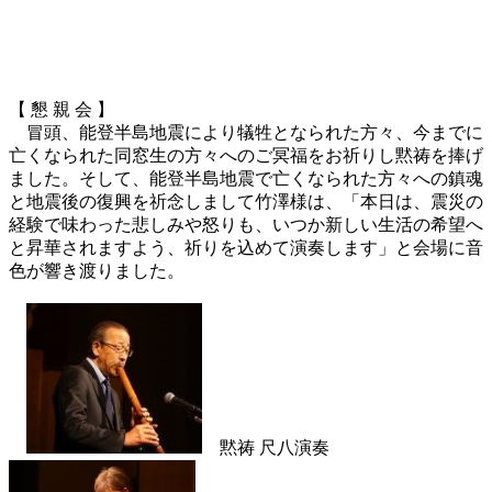
【 懇 親 会 】
冒頭、能登半島地震により犠牲となられた方々、今までに
亡くなられた同窓生の方々へのご冥福をお祈りし黙祷を捧げ
ました。そして、能登半島地震で亡くなられた方々への鎮魂
と地震後の復興を祈念しまして竹澤様は、「本日は、震災の
経験で味わった悲しみや怒りも、いつか新しい生活の希望へ
と昇華されますよう、祈りを込めて演奏します」と会場に音
色が響き渡りました。
黙祷 尺八演奏