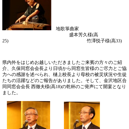
地歌箏曲家
盛本芳久様(高
25) 竹澤悦子様(高33)
県内外をはじめお越しいただきましたご来賓の方々のご紹
介、久保同窓会会長より日頃から同窓生皆様のご尽力とご協
力への感謝を述べられ、樋上校長より母校の被災状況や生徒
たちの活躍などのご報告がありました。そして、金沢地区合
同同窓会会長 西徹夫様(高18)の乾杯のご発声にて開宴となり
ました。