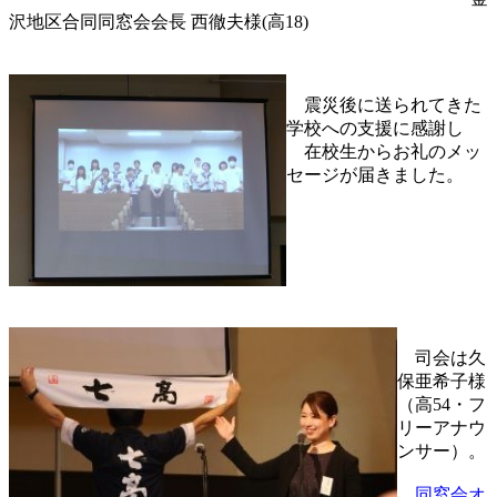
沢地区合同同窓会会長 西徹夫様(高18)
震災後に送られてきた
学校への支援に感謝し
在校生からお礼のメッ
セージが届きました。
司会は久
保亜希子様
（高54・フ
リーアナウ
ンサー）。
同窓会オ