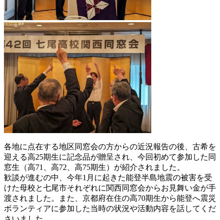
各地に点在する地区同窓会の方からの近況報告の後、古希を
迎える高25期生に記念品が贈呈され、今回初めて参加した同
窓生（高71、高72、高75期生）が紹介されました。
歓談が進むの中、今年1月に起きた能登半島地震の被害を受
けた母校と七尾市それぞれに関西同窓会からお見舞い金が手
渡されました。また、京都府在住の高70期生から能登へ震災
ボランティアに参加した当時の状況や活動内容を話してくだ
さいました。