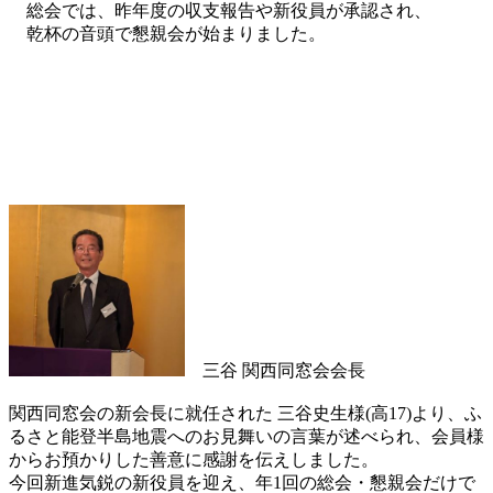
総会では、昨年度の収支報告や新役員が承認され、
乾杯の音頭で懇親会が始まりました。
三谷 関西同窓会会長
関西同窓会の新会長に就任された 三谷史生様(高17)より、ふ
るさと能登半島地震へのお見舞いの言葉が述べられ、会員様
からお預かりした善意に感謝を伝えしました。
今回新進気鋭の新役員を迎え、年1回の総会・懇親会だけで