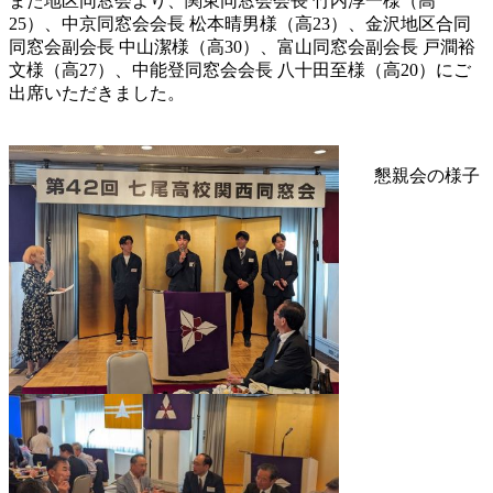
また地区同窓会より、関東同窓会会長 竹内淳一様（高
25）、中京同窓会会長 松本晴男様（高23）、金沢地区合同
同窓会副会長 中山潔様（高30）、富山同窓会副会長 戸澗裕
文様（高27）、中能登同窓会会長 八十田至様（高20）にご
出席いただきました。
懇親会の様子