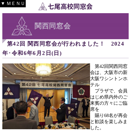
▼ ＭＥＮＵ
関西同窓会
第42回 関西同窓会が行われました！ 2024
年･令和6年6月2日(日)
第42回関西同窓
会は、大阪市の新
大阪ワシントンホ
テル
プラザで、会員
はじめ県内外のご
来賓の方々にご臨
席を
賜り68名が再会
と歓談を楽しみま
した。