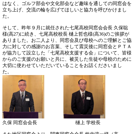
はなく、ゴルフ部会や文化部会など趣味を通しての同窓会を
立ち上げ、交流の輪を広げてほしいと協力を呼びかけまし
た。
そして、昨年９月に就任された七尾高校同窓会会長 久保聡
様(高27)に続き、七尾高校校長 樋上哲也様(高36)のご挨拶が
ありました。お二人より、同窓会及び母校へのご理解とご協
力に対しての感謝のお言葉、そして震災後に同窓会とＰＴＡ
が協力して設立した「七尾高校支援する会」について、皆様
からのご支援のお願いと共に、被災した生徒や母校のために
大切に使わせていただいていることをお話くださいまし
た。
久保 同窓会会長 樋上 学校長