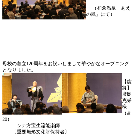
（和倉温泉「あえ
の風」にて）
母校の創立120周年をお祝いしまして華やかなオープニング
となりました。
【能
舞】
廣島
克栄
様
（高
20）
シテ方宝生流能楽師
〔重要無形文化財保持者〕