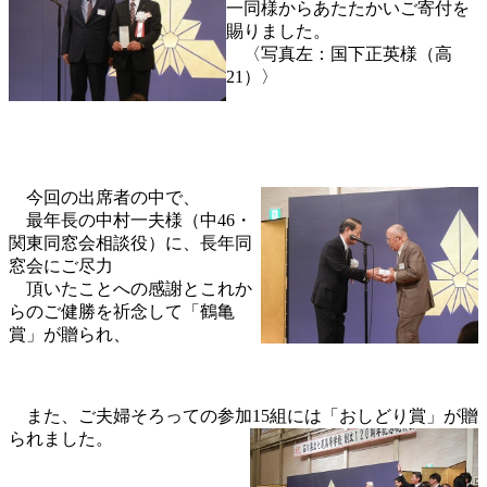
一同様からあたたかいご寄付を
賜りました。
〈写真左：国下正英様（高
21）〉
今回の出席者の中で、
最年長の中村一夫様（中46・
関東同窓会相談役）に、
長年同
窓会にご尽力
頂いたことへの感謝とこれか
らのご健勝を祈念して「鶴亀
賞」が贈られ、
また
、
ご夫婦そろっての参加15組には「おしどり賞」が贈
られました。