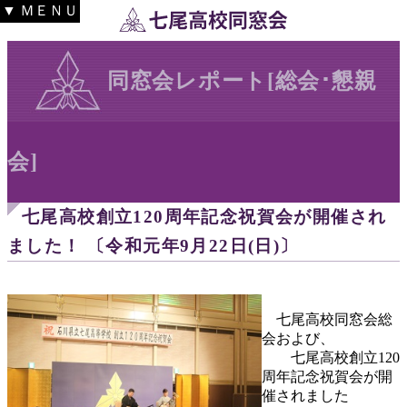
▼ ＭＥＮＵ
同窓会レポート[総会･懇親
会]
七尾高校創立120周年記念祝賀会が開催され
ました！ 〔令和元年9月22日(日)〕
七尾高校同窓会総
会および、
七尾高校創立120
周年記念祝賀会が開
催されました