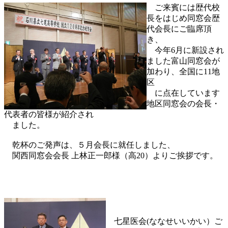
ご来賓には歴代校
長をはじめ同窓会歴
代会長にご臨席頂
き、
今年6月に新設さ
れ
ました富山同窓会が
加わり、
全国に11地
区
に点在しています
地区同窓会の
会長・
代表者の皆様が紹介され
ました。
乾杯のご発声は、５月会長に就任しました、
関西同窓会会長 上林正一郎様（高20）よりご挨拶です。
七星医会(ななせいいかい）ご