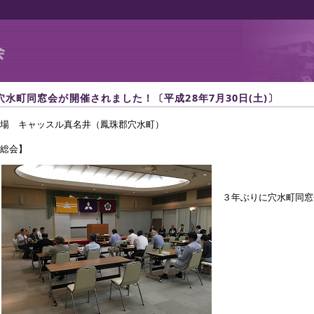
会
穴水町同窓会が開催されました！〔平成28年7月30日(土)〕
場 キャッスル真名井（鳳珠郡穴水町）
【総会】
３年ぶりに穴水町同窓