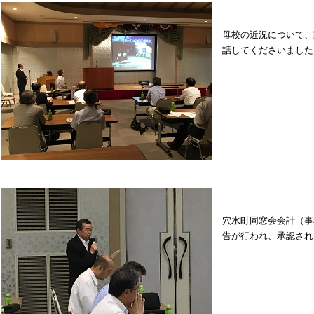
母校の近況について、
話してくださいました
穴水町同窓会会計（事
告が行われ、承認され