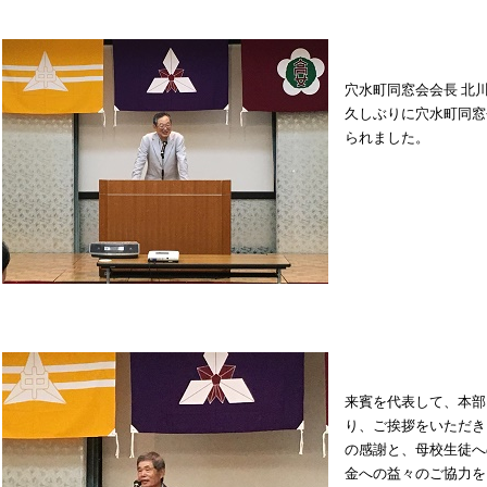
穴水町同窓会会長 北
久しぶりに穴水町同窓
られました。
来賓を代表して、本部
り、ご挨拶をいただき
の感謝と、母校生徒へ
金への益々のご協力を