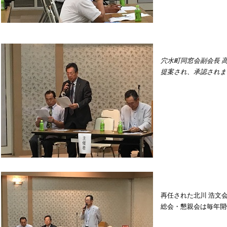
穴水町同窓会副会長 
提案され、承認されま
再任された北川 浩文
総会・懇親会は毎年開