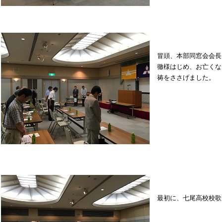
冒頭、本部同窓会会長
徹様はじめ、お亡くな
祷をささげました。
最初に、七尾高校校歌