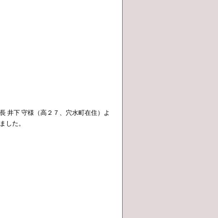
長 井下 守様（高２７、穴水町在住）よ
ました。