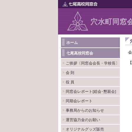
穴水町同窓
ホーム
会
七尾高校同窓会
ご挨拶〔同窓会会長・学校長〕
会 則
役 員
同窓会レポート[総会･懇親会]
同期会レポート
事務局からのお知らせ
運営協力金のお願い
オリジナルグッズ販売