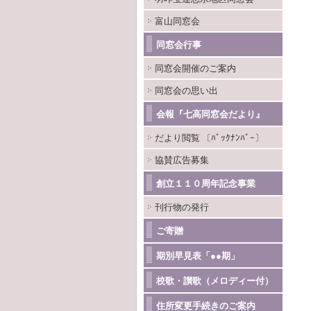
富山同窓会
同窓会行事
同窓会開催のご案内
同窓会の思い出
会報『七高同窓会だより』
だより閲覧 〔ﾊﾞｯｸﾅﾝﾊﾞｰ〕
協賛広告募集
創立１１０周年記念事業
刊行物の発行
ご寄贈
期別早見表「●●期」
校歌・讃歌（メロディー付）
住所変更手続きのご案内