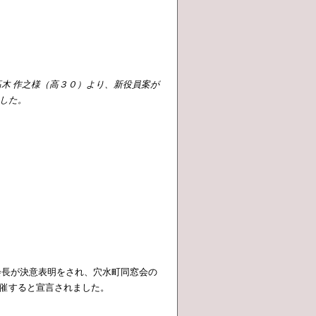
高木 作之様（高３０）より、新役員案が
した。
会長が決意表明をされ、穴水町同窓会の
催すると宣言されました。