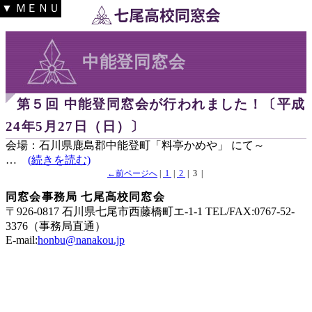
▼ ＭＥＮＵ
中能登同窓会
第５回 中能登同窓会が行われました！〔平成
24年5月27日（日）〕
会場：石川県鹿島郡中能登町「料亭かめや」 にて～
…
(続きを読む)
←前ページへ
|
1
|
2
| 3 |
同窓会事務局 七尾高校同窓会
〒926-0817 石川県七尾市西藤橋町エ-1-1 TEL/FAX:0767-52-
3376（事務局直通）
E-mail:
honbu@nanakou.jp