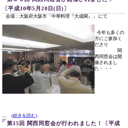
〔平成30年5月20日(日)〕
会場：大阪府大阪市「中華料理『大成閣』」 にて
今年も多くの
方にご参加く
ださり
関
西同窓会は開
催されまし
た・・・
…
(続きを読む)
第35回 関西同窓会が行われました！〔平成