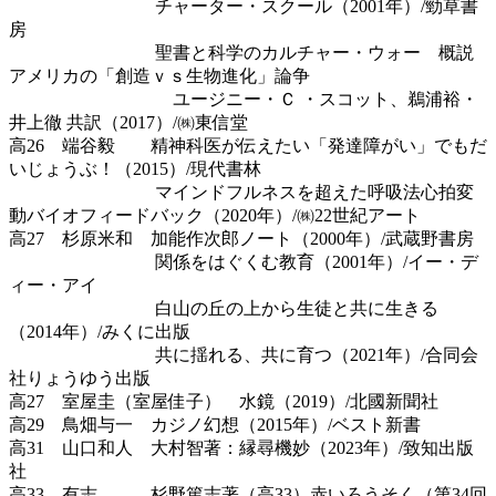
チャーター・スクール（2001年）/勁草書
房
聖書と科学のカルチャー・ウォー 概説
アメリカの「創造ｖｓ生物進化」論争
ユージニー・Ｃ ・スコット、鵜浦裕・
井上徹 共訳（2017）/㈱東信堂
高26 端谷毅 精神科医が伝えたい「発達障がい」でもだ
いじょうぶ！（2015）/現代書林
マインドフルネスを超えた呼吸法心拍変
動バイオフィードバック（2020年）/㈱22世紀アート
高27 杉原米和 加能作次郎ノート（2000年）/武蔵野書房
関係をはぐくむ教育（2001年）/イー・デ
ィー・アイ
白山の丘の上から生徒と共に生きる
（2014年）/みくに出版
共に揺れる、共に育つ（2021年）/合同会
社りょうゆう出版
高27 室屋圭（室屋佳子） 水鏡（2019）/北國新聞社
高29 鳥畑与一 カジノ幻想（2015年）/ベスト新書
高31 山口和人 大村智著：縁尋機妙（2023年）/致知出版
社
高33 有志 杉野篤志著（高33）赤いろうそく（第34回