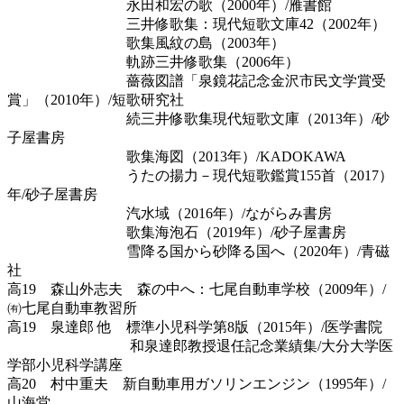
永田和宏の歌（2000年）/雁書館
三井修歌集：現代短歌文庫42（2002年）
歌集風紋の島（2003年）
軌跡三井修歌集（2006年）
薔薇図譜「泉鏡花記念金沢市民文学賞受
賞」（2010年）/短歌研究社
続三井修歌集現代短歌文庫（2013年）/砂
子屋書房
歌集海図（2013年）/KADOKAWA
うたの揚力－現代短歌鑑賞155首（2017）
年/砂子屋書房
汽水域（2016年）/ながらみ書房
歌集海泡石（2019年）/砂子屋書房
雪降る国から砂降る国へ（2020年）/青磁
社
高19 森山外志夫 森の中へ：七尾自動車学校（2009年）/
㈲七尾自動車教習所
高19 泉達郎 他 標準小児科学第8版（2015年）/医学書院
和泉達郎教授退任記念業績集/大分大学医
学部小児科学講座
高20 村中重夫 新自動車用ガソリンエンジン（1995年）/
山海堂