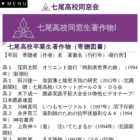
▼ ＭＥＮＵ
七尾高校同窓生著作物Ⅰ
七尾高校卒業生著作物（寄贈図書）
【卒回 寄贈者（作者）名 著書名（刊行年）/発行所】
高１ 窪田太郎 オリエント急行「時刻表世界の旅」（1994
年）/新潮社
高１ 田川捷一 加賀藩と能登天領の研究（2012年）/北國
新聞社 贈：七尾高校バスケットボールＯＢ・ＯＧ会
高２ 木下成一 囲碁実践手筋大全全10巻他ビデオテープ/
日本囲碁連盟
高２ 川崎直司 いつもモーツァルト（1997年）/宮下印刷
高２ 永井育三 薬剤師のための抗甲状腺剤Ｑ＆Ａ（1994
年）/神谷書房
高２ 上島伸々（進） 泣いてたまるか（1994年）/北国新
聞社
高２ 館島壽 凡凡随想（1993年）/フタバ印刷