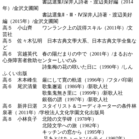
書誌選集Ⅰ深井人詩著・渡辺美好編（2014
年）/金沢文圃閣
書誌選集Ⅱ・Ⅲ・Ⅳ深井人詩著・渡辺美好
編（2015年）/金沢文圃閣
高５ 小山齊 ワンランク上の説得スキル（2011年）/文
芸社
高５ 佐々木弘明 日本古典文學大系、日本古典文学全集な
ど
高６ 宮越英代 春の陽だまりの中で（2001年）/まるおか
心身障害者救助センターしいのみ
詩集梅の花の咲いた日に（1990年）/しん
ふくい出版
高６ 木本峰生 厳にして寛の軌道（1996年）/フタバ印刷
高６ 尾沢清量 歌集邂逅（1986年）/新歌人社
歌集鬼無き里に（1999年）/新歌人社
銀嶺の譜（1997年）/新歌人社
高６ 新井日湛 スタイリスト＆コーディネーターの条件林
泉著（ 2011年）/学校法人文化学園文化出版局
高８ 小林良子 北陸の文学碑（1978年）
北陸文学への旅（1982年）
キッチンの窓から（1995年）
足あとはちょっとソルティ（1997年）