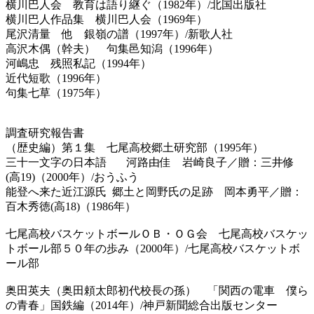
横川巴人会 教育は語り継ぐ（1982年）/北国出版社
横川巴人作品集 横川巴人会（1969年）
尾沢清量 他 銀嶺の譜（1997年）/新歌人社
高沢木偶（幹夫） 句集邑知潟（1996年）
河嶋忠 残照私記（1994年）
近代短歌（1996年）
句集七草（1975年）
調査研究報告書
（歴史編）第１集 七尾高校郷土研究部（1995年）
三十一文字の日本語 河路由佳 岩崎良子／贈：三井修
(高19)（2000年）/おうふう
能登へ来た近江源氏 郷土と岡野氏の足跡 岡本勇平／贈：
百木秀徳(高18)（1986年）
七尾高校バスケットボールＯＢ・ＯＧ会 七尾高校バスケッ
トボール部５０年の歩み（2000年）/七尾高校バスケットボ
ール部
奥田英夫（奥田頼太郎初代校長の孫） 「関西の電車 僕ら
の青春」国鉄編（2014年）/神戸新聞総合出版センター