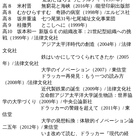
高８ 米村晋 無窮花と海峡（2016年）/能登印刷出版部
高８ むかひらすすむ 奇跡の病室（1998年）/エルピス社
高８ 坂井重遠 七つ尾第31号/七尾城址文化事業団
高９ 桂撤男 とこしへに（1999年）
高10 坂本和一 新版ＧＥの組織改革：21世紀型組織への挑
戦（1999年）/ 法律文化社
アジア太平洋時代の創造（2004年）/ 法律
文化社
鉄はいかにしてつくられてきたか（2005
年）/ 法律文化社
大学のイノベーション（2007）/ 東信堂
ドラッカー再発見：もう一つの読み方
（2008年）/法律文化社
近代製鉄業の誕生（2009年）/ 法律文化社
立命館アジア太平洋大学誕生物語：世界協
学の大学づくり（2009年）/ 中央公論新社
ドラッカーの警鐘を超えて（2011年）/ 東
信堂
大学の発想転換：体験的イノベーション論
二五年（2012年）/ 東信堂
いま改めて読む、ドラッカー『現代の経