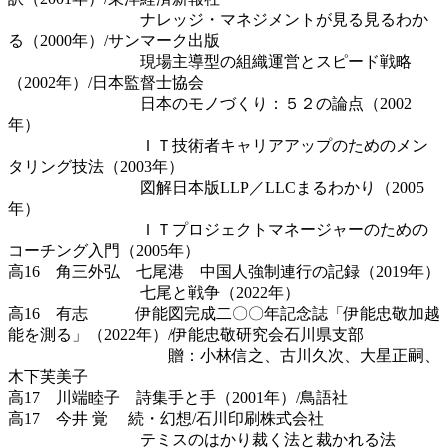
ナレッジ・マネジメントが見る見るわか
る（2000年）/サンマーク出版
現場主導型の組織運営とスピード戦略
（2002年）/日本監督士協会
日本のモノづくり：５２の論点（2002
年）
ＩＴ技術者キャリアアップのためのメン
タリング技法（2003年）
図解日本版LLP／LLCまるわかり（2005
年）
ＩＴプロジェクトマネージャーのための
コーチング入門（2005年）
高16 角三外弘 七尾港 中国人強制連行の記録（2019年）
七尾と戦争（2022年）
高16 有志 伊能図完成二〇〇年記念誌「伊能忠敬加越
能を測る」（2022年）/伊能忠敬研究会石川県支部
贈：小林信之、古川久次、大星正嗣、
木下芙美子
高17 川端睦子 詩集手と手（2001年）/鳥語社
高17 今井 覚 続・幻想/石川印刷株式会社
テミスのはかり裁く法と裁かれる法