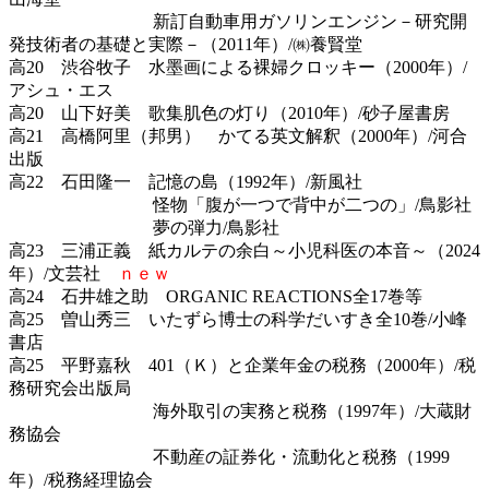
新訂自動車用ガソリンエンジン－研究開
発技術者の基礎と実際－（2011年）/㈱養賢堂
高20 渋谷牧子 水墨画による裸婦クロッキー（2000年）/
アシュ・エス
高20 山下好美 歌集肌色の灯り（2010年）/砂子屋書房
高21 高橋阿里（邦男） かてる英文解釈（2000年）/河合
出版
高22 石田隆一 記憶の島（1992年）/新風社
怪物「腹が一つで背中が二つの」/鳥影社
夢の弾力/鳥影社
高23 三浦正義 紙カルテの余白～小児科医の本音～（2024
年）/文芸社
ｎｅｗ
高24 石井雄之助 ORGANIC REACTIONS全17巻等
高25 曽山秀三 いたずら博士の科学だいすき全10巻/小峰
書店
高25 平野嘉秋 401（Ｋ）と企業年金の税務（2000年）/税
務研究会出版局
海外取引の実務と税務（1997年）/大蔵財
務協会
不動産の証券化・流動化と税務（1999
年）/税務経理協会