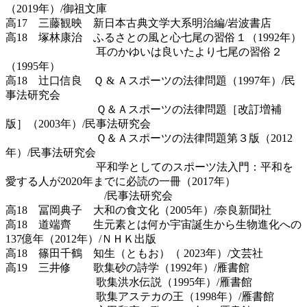
（2019年）/御祖文庫
高17 三藤観映 新日本古典文学大系明治編/岩波書店
高18 塚林康治 ふるさとの風と心七尾の習俗１（1992年）
耳のかゆいは良いたより七尾の習俗２
（1995年）
高18 辻口信良 Ｑ & Ａスポーツの法律問題（1997年）/民
事法研究会
Ｑ＆Ａスポーツの法律問題［改訂増補
版］（2003年）/民事法研究会
Ｑ＆Ａスポーツの法律問題第３版（2012
年）/民事法研究会
平和学としてのスポーツ法入門：平和を
愛する人が2020年までに必読の一冊（2017年）
/民事法研究会
高18 冨岡典子 大和の食文化（2005年）/奈良新聞社
高18 道端齊 生元素とは何か宇宙誕生から生物進化への
137億年（2012年）/ＮＨＫ出版
高18 篠田千鶴 知生（ともお）（ 2023年）/文芸社
高19 三井修 歌集砂の詩学（1992年）/雁書館
歌集洪水伝説（1995年）/雁書館
歌集アステカの王（1998年）/雁書館