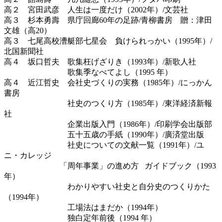
高２ 宮田武彦 人生は一度だけ（2002年）/文芸社
高３ 杉本勇壽 県庁回廊60年の足跡/青柳書房 贈：津田
文雄（高20）
高３ 七尾高校漕艇部七星会 負けられっかい（1995年）/
北国新聞社
高４ 坂口哲夫 歌集枉げざりき（1993年）/新歌人社
歌集季なべてよし（1995 年）
高４ 近江哲史 会社史づくりの実務（1985年）/にっかん
書房
社史のつくり方（1985年）/東洋経済新報
社
企業出版入門（1986年）/印刷学会出版部
五十五歳の手紙（1990年）/廣済堂出版
社史についての文献一覧（1991年）/ユ
ニ・カレッジ
「周年事業」の進め方 ガイドブック（1993
年）
わかりやすい社史と自分史のつくりかた
（1994年）
工場法はまだか（1994年）
独白定年前後（1994 年）