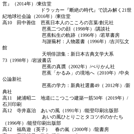
営』（2014年）/東信堂
ドラッカー『断絶の時代』で読み解く21世
紀地球社会論（2016年）/東信堂
高10 田中善信 芭蕉日本人のこころの言葉/創元社
芭蕉二つの顔（1998年）/講談社
芭蕉転生の軌跡（1996年）/若草書房
与謝蕪村：人物叢書（1996年）/吉川弘文
館
天明俳諧集：新日本古典文学大系
73（1998年）/岩波書店
芭蕉の真贋（2002年）/ぺりかん社
芭蕉「かるみ」の境地へ（2010年）/中央
公論新社
芭蕉の学力：新典社選書49（ 2012年）/新
典社
高11 姥浦昭二 地道にこつこつ建築一筋50年（2019年）/
石川印刷
高12 寺井嘉治 あいの風（1991年）/能登印刷出版部
あいの風ひとりごとタコツボのかたち
（1996年）/能登印刷出版部
高12 福島遊（英子） 春の嵐（2000年）/龍書房