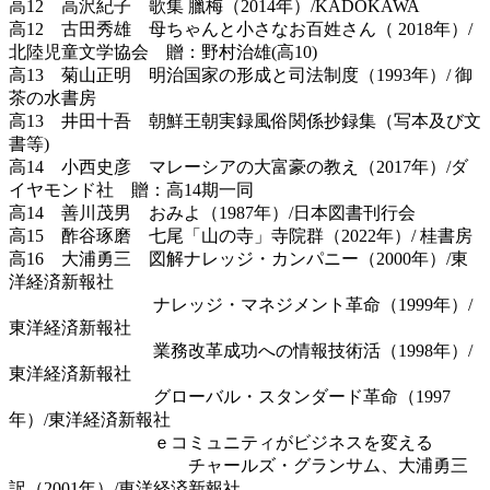
高12 高沢紀子 歌集 臘梅（2014年）/KADOKAWA
高12 古田秀雄 母ちゃんと小さなお百姓さん（ 2018年）/
北陸児童文学協会 贈：野村治雄(高10)
高13 菊山正明 明治国家の形成と司法制度（1993年）/ 御
茶の水書房
高13 井田十吾 朝鮮王朝実録風俗関係抄録集（写本及び文
書等)
高14 小西史彦 マレーシアの大富豪の教え（2017年）/ダ
イヤモンド社 贈：高14期一同
高14 善川茂男 おみよ（1987年）/日本図書刊行会
高15 酢谷琢磨 七尾「山の寺」寺院群（2022年）/ 桂書房
高16 大浦勇三 図解ナレッジ・カンパニー（2000年）/東
洋経済新報社
ナレッジ・マネジメント革命（1999年）/
東洋経済新報社
業務改革成功への情報技術活（1998年）/
東洋経済新報社
グローバル・スタンダード革命（1997
年）/東洋経済新報社
ｅコミュニティがビジネスを変える
チャールズ・グランサム、大浦勇三
訳（2001年）/東洋経済新報社