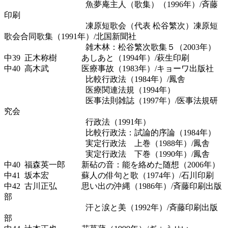
魚夢庵主人（歌集）（1996年）/斉藤
印刷
凍原短歌会（代表 松谷繁次）凍原短
歌会合同歌集（1991年）/北国新聞社
雑木林：松谷繁次歌集５（2003年）
中39 正木称樹 あしあと（1994年）/萩生印刷
中40 高木武 医療事故（1983年）/キョーワ出版社
比較行政法（1984年）/鳳舎
医療関連法規（1994年）
医事法則雑誌（1997年）/医事法規研
究会
行政法（1991年）
比較行政法：試論的序論（1984年）
実定行政法 上巻（1988年）/鳳舎
実定行政法 下巻（1990年）/鳳舎
中40 福森英一郎 新砧の音：能を絡めた随想（2006年）
中41 坂本宏 蘇人の俳句と歌（1974年）/石川印刷
中42 古川正弘 思い出の沖縄（1986年）/斉藤印刷出版
部
汗と涙と美（1992年）/斉藤印刷出版
部