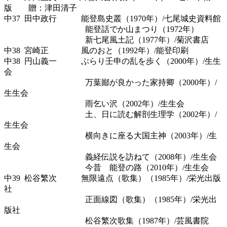
版 贈：津田清子
中37 田中政行 能登島史叢（1970年）/七尾城史資料館
能登話でか山まつり（1972年）
新七尾風土記（1977年）/菊沢書店
中38 宮崎正 風のおと（1992年）/能登印刷
中38 円山義一 ぶらり壬申の乱を歩く（2000年）/生生
会
万葉鄙が良かった家持卿（2000年）/
生生会
雨乞い沢（2002年）/生生会
土、日に読む解剖生理学（2002年）/
生生会
横向きに座る大国主神（2003年）/生
生会
義経伝説を訪ねて（2008年）/生生会
今昔 能登の路（2010年）/生生会
中39 松谷繁次 無限遠点（歌集）（1985年）/栄光出版
社
正面線図（歌集）（1985年）/栄光出
版社
松谷繁次歌集（1987年）/芸風書院